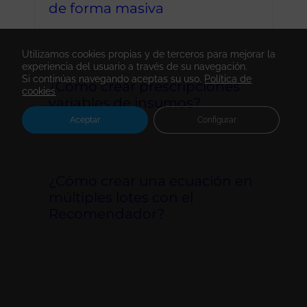
de forma masiva
Utilizamos cookies propias y de terceros para mejorar la
experiencia del usuario a través de su navegación.
Si continúas navegando aceptas su uso.
Política de
¿Cómo crear prescripciones
cookies
variables de insumos?
Aceptar
Configurar
¿Cómo crear una ecuación en
múltiples lotes con el
Recomendador?