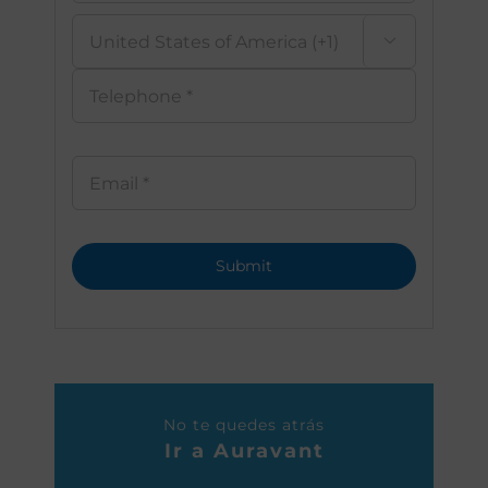

No te quedes atrás
Ir a Auravant