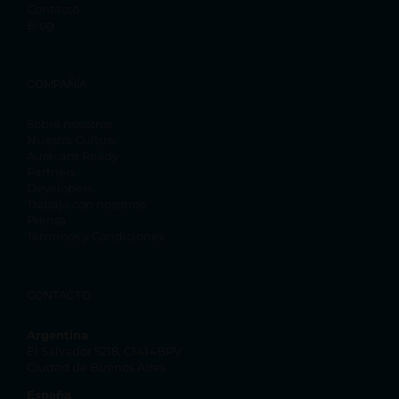
Contacto
Blog
COMPAÑÍA
Sobre nosotros
Nuestra Cultura
Auravant Ready
Partners
Developers
Trabaja con nosotros
Prensa
Términos y Condiciones
CONTACTO
Argentina
El Salvador 5218, C1414BPV
Ciudad de Buenos Aires
España