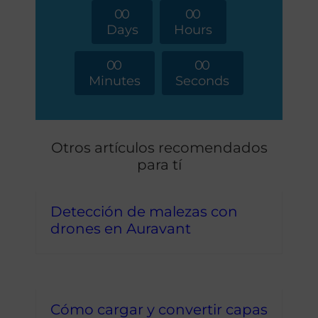
0
0
0
0
Days
Hours
0
0
0
0
Minutes
Seconds
Otros artículos recomendados
para tí
Detección de malezas con
drones en Auravant
Cómo cargar y convertir capas