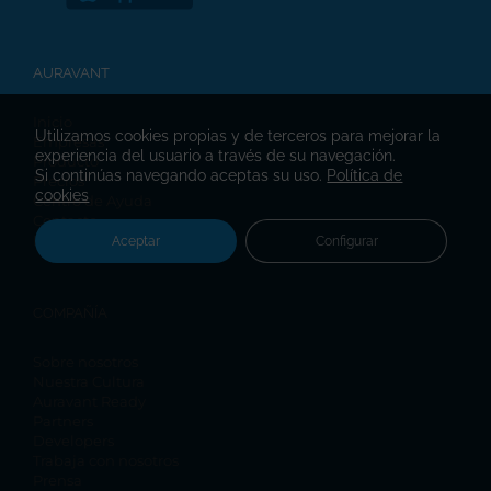
AURAVANT
Inicio
Utilizamos cookies propias y de terceros para mejorar la
Empresas
experiencia del usuario a través de su navegación.
Producto
Si continúas navegando aceptas su uso.
Política de
Precios
cookies
Centro de Ayuda
Contacto
Blog
Aceptar
Configurar
COMPAÑÍA
Sobre nosotros
Nuestra Cultura
Auravant Ready
Partners
Developers
Trabaja con nosotros
Prensa