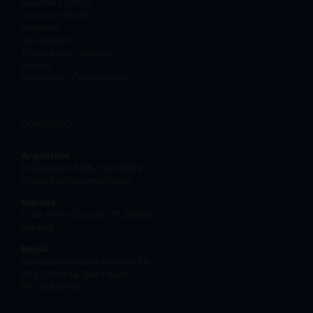
Nuestra Cultura
Auravant Ready
Partners
Developers
Trabaja con nosotros
Prensa
Términos y Condiciones
CONTACTO
Argentina
El Salvador 5218, C1414BPV
Ciudad de Buenos Aires
España
C. de Henri Dunant 17, 28036
Madrid
Brasil
Alameda Vicente Pinzon, 54
Vila Olímpia, São Paulo
SP, 04547-130