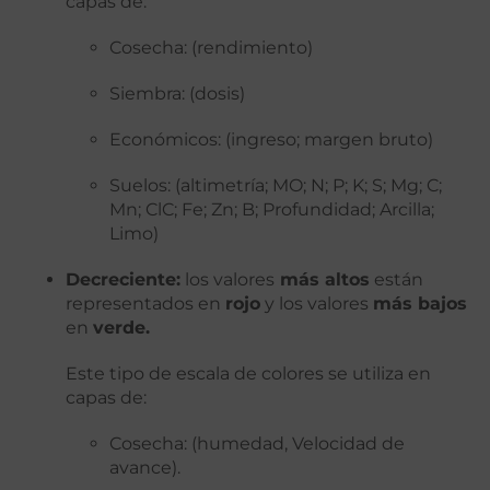
capas de:
Cosecha: (rendimiento)
Siembra: (dosis)
Económicos: (ingreso; margen bruto)
Suelos: (altimetría; MO; N; P; K; S; Mg; C;
Mn; ClC; Fe; Zn; B; Profundidad; Arcilla;
Limo)
Decreciente:
los valores
más altos
están
representados en
rojo
y los valores
más bajos
en
verde.
Este tipo de escala de colores se utiliza en
capas de:
Cosecha: (humedad, Velocidad de
avance).