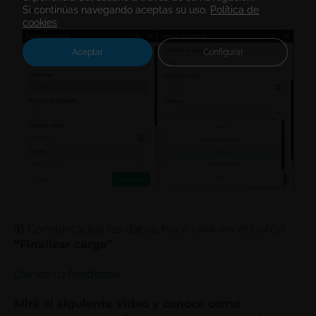
Notas
Si continúas navegando aceptas su uso.
Política de
cookies
Aceptar
Configurar
3)
Completados los datos, hace click en el botón
“Finalizar carga”
Danos tu feedback
Mirá el siguiente video y conocé cómo