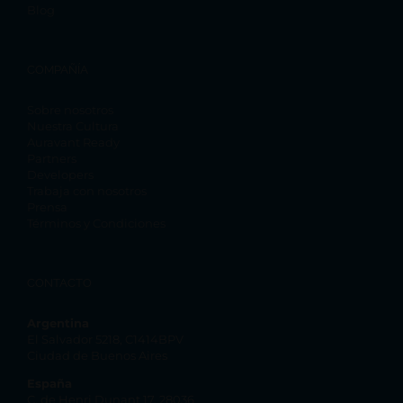
Blog
COMPAÑÍA
Sobre nosotros
Nuestra Cultura
Auravant Ready
Partners
Developers
Trabaja con nosotros
Prensa
Términos y Condiciones
CONTACTO
Argentina
El Salvador 5218, C1414BPV
Ciudad de Buenos Aires
España
C. de Henri Dunant 17, 28036