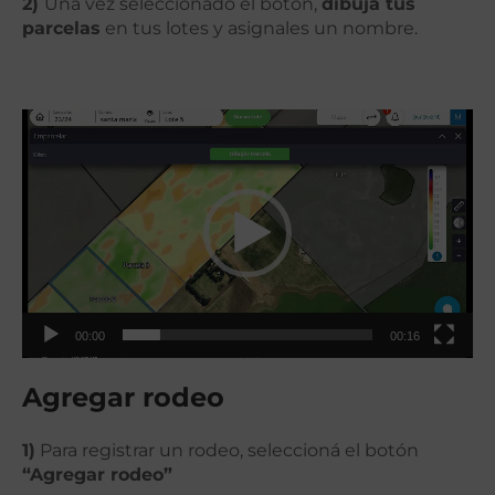
2)
Una vez seleccionado el botón,
dibujá tus
parcelas
en tus lotes y asignales un nombre.
Video
Player
00:00
00:16
Agregar rodeo
1)
Para registrar un rodeo, seleccioná el botón
“Agregar rodeo”