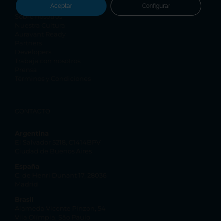
Aceptar
Configurar
Sobre nosotros
Nuestra Cultura
Auravant Ready
Partners
Developers
Trabaja con nosotros
Prensa
Términos y Condiciones
CONTACTO
Argentina
El Salvador 5218, C1414BPV
Ciudad de Buenos Aires
España
C. de Henri Dunant 17, 28036
Madrid
Brasil
Alameda Vicente Pinzon, 54
Vila Olímpia, São Paulo