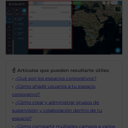
☝ Artículos que pueden resultarte útiles
:
•
¿Qué son los espacios corporativos?
•
¿Cómo añadir usuarios a tu espacio
corporativo?
•
¿Cómo crear y administrar grupos de
supervisión y colaboración dentro de tu
espacio?
•
¿Cómo compartir múltiples campos a varios