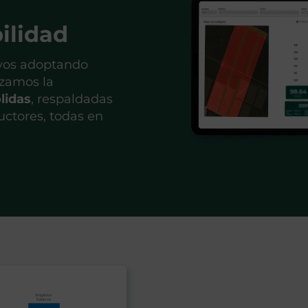
ilidad
ivos adoptando
izamos la
lidas
, respaldadas
uctores, todas en