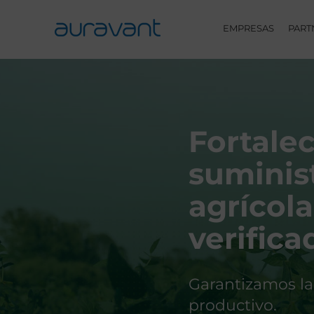
Skip
to
EMPRESAS
PART
content
Fortale
suminis
agrícola
verifica
Garantizamos la
productivo.