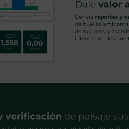
Dale
valor 
Genera
reportes y 
de huellas ambienta
de tus lotes
, y acced
internacionales que 
y verificación
de paisaje sus
erdad a campo con herramientas de verificac