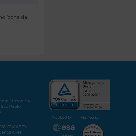
 no ícone da
ente Pinzon, 54
, São Paulo
0
Incubed by
Verified by
5218, C1414BPV
uenos Aires