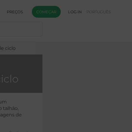
PREÇOS
COMEÇAR
LOG IN
PORTUGUÊS
e ciclo
iclo
 um
 talhão,
imagens de