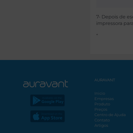
7- Depois de es
impressora para
“
AURAVANT
Inicio
Empresas
Produto
Preços
Centro de Ajuda
Contato
Artigos