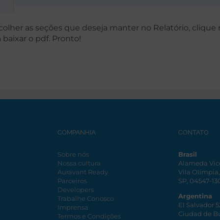
colher as seções que deseja manter no Relatório, clique
 baixar o pdf. Pronto!
COMPANHIA
CONTATO
Sobre nós
Brasil
Nossa cultura
Alameda Vic
Auravant Ready
Vila Olímpia
Parceiros
SP, 04547-13
Developers
Argentina
Trabalhe Conosco
El Salvador 
Imprensa
Ciudad de B
Termos e Condições