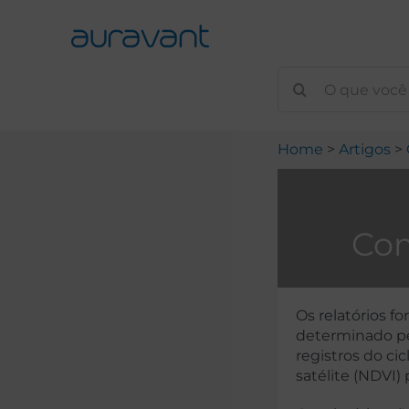
Skip
to
content
Home
Artigos
Com
Os relatórios 
determinado pe
registros do ci
satélite (NDVI) 