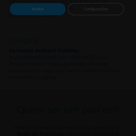
pbielsa@quilesmail.com
+34 619 47 13 33
Quiles Maquinaria Agrícola
Aceitar
Configurações
Guadalajara, España
Uruguai
Fernando Andreoli Puñales
ing.andreoli@gmail.com
+598 98 155 422
Proyecto Agro – Consultora Agro Integral
www.proyectoagro.org
|
www.water4field.com
Mercedes, Uruguay
Quero ser um parceiro
Para obter mais informações ou participar da
Rede de Parceiros
, preencha o formulário