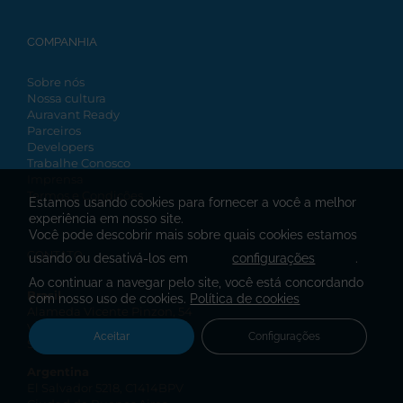
COMPANHIA
Sobre nós
Nossa cultura
Auravant Ready
Parceiros
Developers
Trabalhe Conosco
Imprensa
Termos e Condições
Estamos usando cookies para fornecer a você a melhor
experiência em nosso site.
Você pode descobrir mais sobre quais cookies estamos
CONTATO
usando ou desativá-los em
configurações
.
Ao continuar a navegar pelo site, você está concordando
Brasil
com nosso uso de cookies.
Política de cookies
Alameda Vicente Pinzon, 54
Vila Olímpia, São Paulo
Aceitar
Configurações
SP, 04547-130
Argentina
El Salvador 5218, C1414BPV