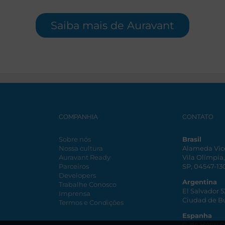
Saiba mais de Auravant
COMPANHIA
CONTATO
Sobre nós
Brasil
Nossa cultura
Alameda Vic
Auravant Ready
Vila Olímpia
Parceiros
SP, 04547-13
Developers
Argentina
Trabalhe Conosco
El Salvador 
Imprensa
Ciudad de B
Termos e Condições
Espanha
C. de Henri 