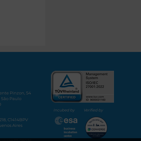
ente Pinzon, 54
, São Paulo
0
Incubed by
Verified by
5218, C1414BPV
uenos Aires
Dunant 17, 28036