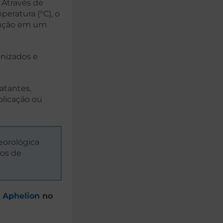
. Através de
eratura (°C), o
lução em um
ronizados e
atantes,
plicação ou
teorológica
ços de
o
Aphelion
no