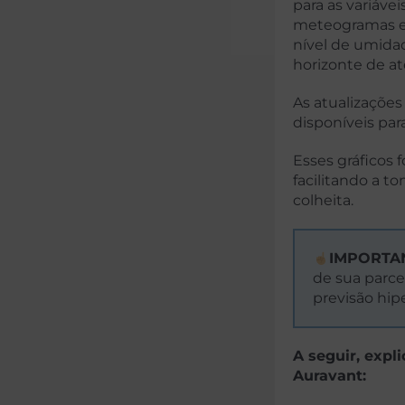
para as variáve
meteogramas exp
nível de umida
horizonte de até
As atualizações
disponíveis par
Esses gráficos
facilitando a t
colheita.
IMPORTA
de sua parce
previsão hip
A seguir, exp
Auravant: