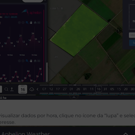
visualizar dados por hora, clique no ícone da “lupa” e sele
eresse.