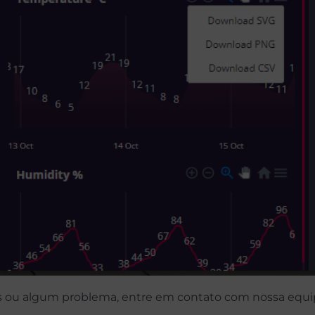
as ou algum problema, entre em contato com nossa equ