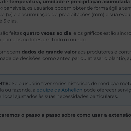
is de
temperatura, umidade e precipitação acumulada
ansíveis, os usuários podem obter de forma ágil a temp
de (%) e a acumulação de precipitações (mm) e sua evo
 5 dias.
 são feitas
quatro vezes ao dia
, e os gráficos estão sinc
a parcelas ou lotes em todo o mundo.
 fornecem
dados de grande valor
aos produtores e contr
omada de decisões, como antecipar ou atrasar o plantio, a
NTE:
: Se o usuário tiver séries históricas de medição me
la ou fazenda, a
equipe da Aphelion
pode oferecer servi
erlocal ajustados às suas necessidades particulares.
licaremos o passo a passo sobre como usar a extensã