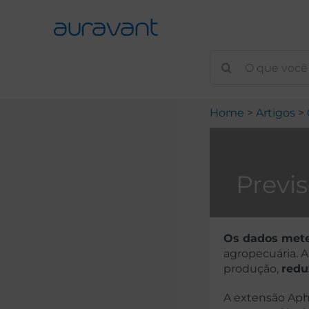
Skip
to
content
Home
Artigos
Previ
Os dados mete
agropecuária. A
produção,
redu
A extensão Aph