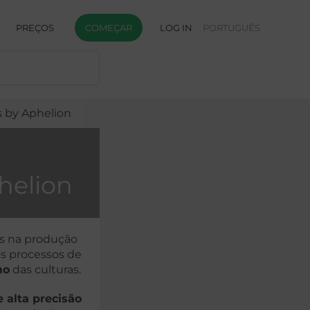
PREÇOS
COMEÇAR
LOG IN
PORTUGUÊS
s by Aphelion
helion
s na produção
os processos de
mo
das culturas.
 alta precisão