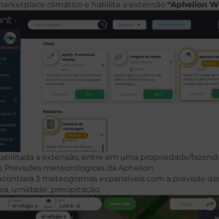
arketplace climático e habilite a extensão
“Aphelion W
bilitada a extensão, entre em uma propriedade/fazenda
s Previsões meteorológicas da Aphelion.
ncontrará 3 meteogramas expansíveis com a previsão das 
a, umidade, precipitação.