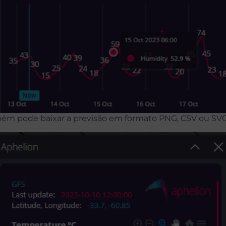
ém pode baixar a previsão em formato PNG, CSV ou SVG