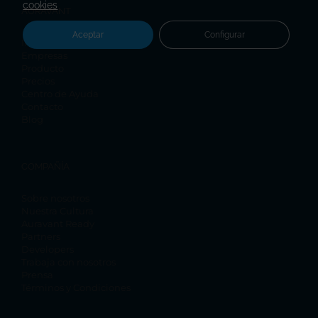
cookies
AURAVANT
Aceptar
Configurar
Inicio
Empresas
Producto
Precios
Centro de Ayuda
Contacto
Blog
COMPAÑÍA
Sobre nosotros
Nuestra Cultura
Auravant Ready
Partners
Developers
Trabaja con nosotros
Prensa
Términos y Condiciones