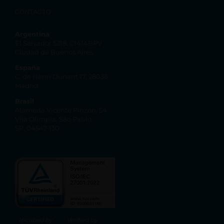
CONTACTO
Argentina
El Salvador 5218, C1414BPV
Ciudad de Buenos Aires
España
C. de Henri Dunant 17, 28036
Madrid
Brasil
Alameda Vicente Pinzon, 54
Vila Olímpia, São Paulo
SP, 04547-130
Incubed by
Verified by