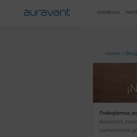
Skip
to
EMPRESAS
PART
content
Home
Blog
¡
Trabajamos pa
Auravant, podrá
comentarios ge