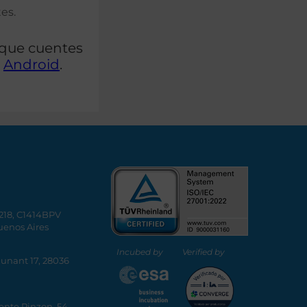
es.
e que cuentes
y
Android
.
5218, C1414BPV
uenos Aires
Incubed by
Verified by
Dunant 17, 28036
ente Pinzon, 54