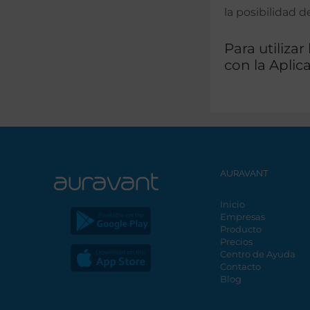
la posibilidad 
Para utiliza
con la Aplic
AURAVANT
Inicio
Empresas
Producto
Precios
Centro de Ayuda
Contacto
Blog