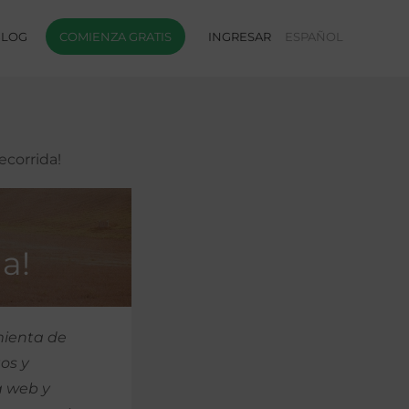
BLOG
COMIENZA GRATIS
INGRESAR
ESPAÑOL
corrida!
a!
mienta de
tos y
a web y