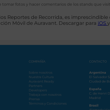
de tomar fotos y hacer comentarios de los stands que visit
r los Reportes de Recorrida, es imprescindibl
ación Móvil de Auravant. Descargar para
iOS
COMPAÑÍA
CONTACTO
Sobre nosotros
Argentina
Nuestra Cultura
El Salvador 
Auravant Ready
Ciudad de B
Partners
España
Developers
C. de Henri 
Trabaja con nosotros
Madrid
Prensa
Términos y Condiciones
Brasil
Alameda Vic