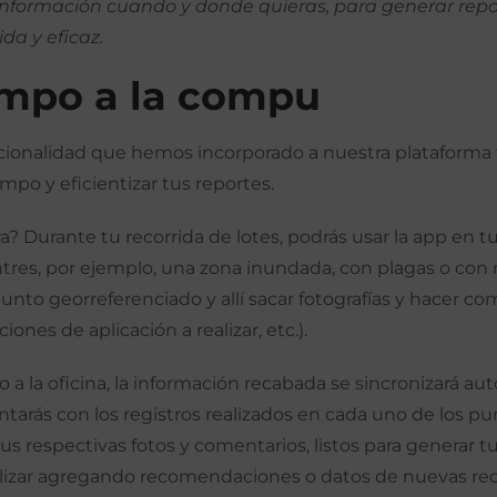
información cuando y donde quieras, para generar repor
da y eficaz.
mpo a la compu
cionalidad que hemos incorporado a nuestra plataforma 
mpo y eficientizar tus reportes.
 Durante tu recorrida de lotes, podrás usar la app en tu
res, por ejemplo, una zona inundada, con plagas o con 
unto georreferenciado y allí sacar fotografías y hacer co
nes de aplicación a realizar, etc.).
a o a la oficina, la información recabada se sincronizará 
ntarás con los registros realizados en cada uno de los p
us respectivas fotos y comentarios, listos para generar t
lizar agregando recomendaciones o datos de nuevas reco