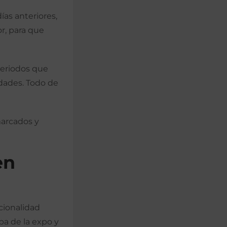
ías anteriores,
r, para que
periodos que
idades. Todo de
marcados y
en
cionalidad
apa de la expo y