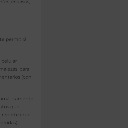
tes precisos,
te permitirá
 celular
malezas, para
mentarios (con
automáticamente
untos que
u reporte (que
rridas).