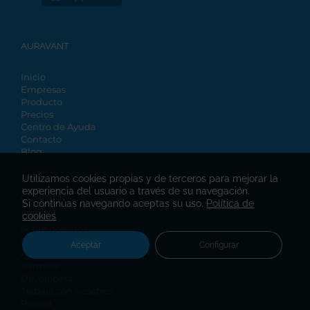
AURAVANT
Inicio
Empresas
Producto
Precios
Centro de Ayuda
Contacto
Blog
Utilizamos cookies propias y de terceros para mejorar la
experiencia del usuario a través de su navegación.
COMPAÑÍA
Si continúas navegando aceptas su uso.
Política de
cookies
Sobre nosotros
Nuestra Cultura
Aceptar
Configurar
Auravant Ready
Partners
Developers
Trabaja con nosotros
Prensa