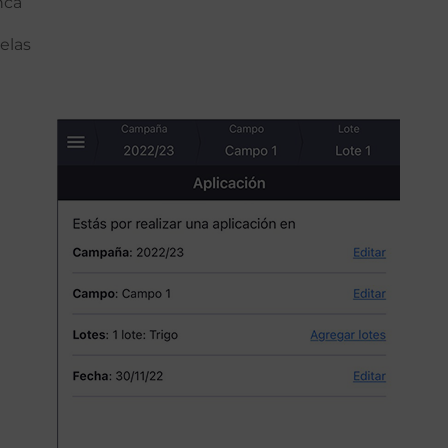
nca
elas