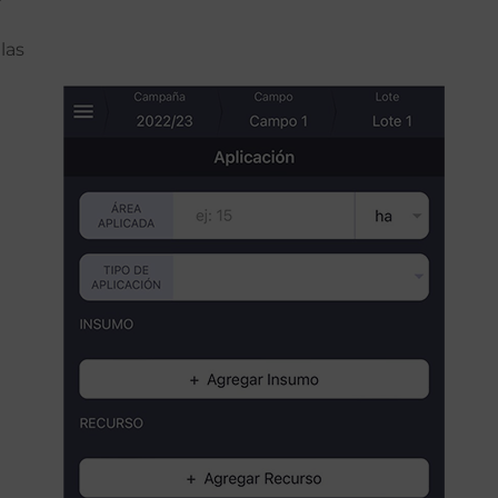
r
las