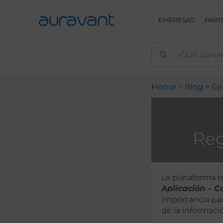
Skip
to
EMPRESAS
PART
content
Home
Blog
Ce
Reg
La plataforma 
Aplicación – C
importancia par
de la informaci