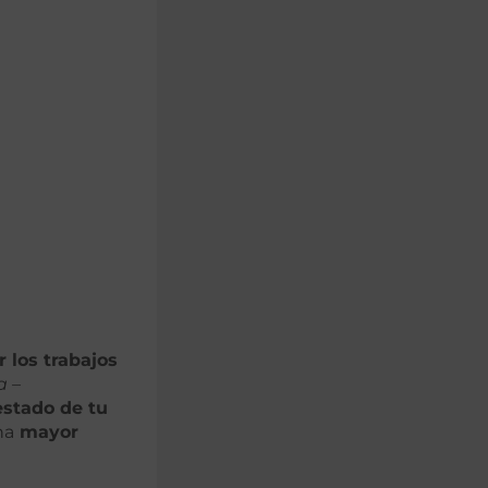
 los trabajos
 –
estado de tu
na
mayor