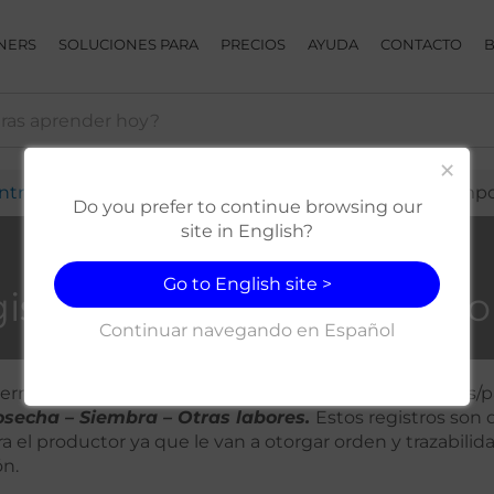
NERS
SOLUCIONES PARA
PRECIOS
AYUDA
CONTACTO
×
ntro de Ayuda
Registro de campo
Registro de campo
Do you prefer to continue browsing our
site in English?
Go to English site >
istro de campo – App Mo
Continuar navegando en Español
permite
registrar las actividades
a realizar en tus lotes/p
osecha – Siembra – Otras labores.
Estos registros son
a el productor ya que le van a otorgar orden y trazabili
ón.