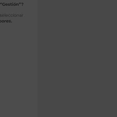
 “Gestión”?
 seleccionar
bores.