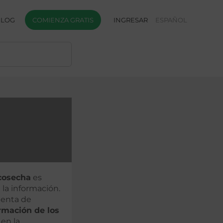
BLOG
COMIENZA GRATIS
INGRESAR
ESPAÑOL
osecha
es
la información.
ienta de
ormación de los
 en la