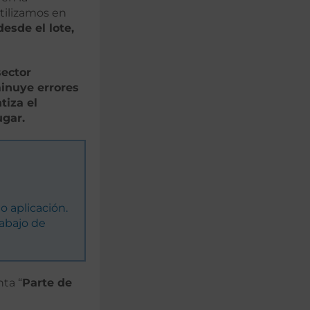
tilizamos en
esde el lote,
sector
inuye errores
tiza el
ugar.
o aplicación.
abajo de
ta “
Parte de