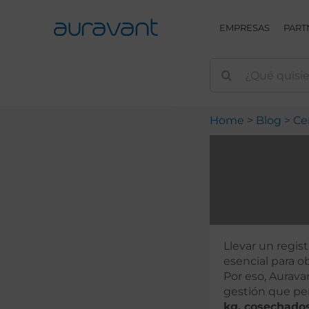
Skip
to
EMPRESAS
PART
content
Home
Blog
Ce
Llevar un regis
esencial para 
Por eso, Aurava
gestión que p
kg. cosechados