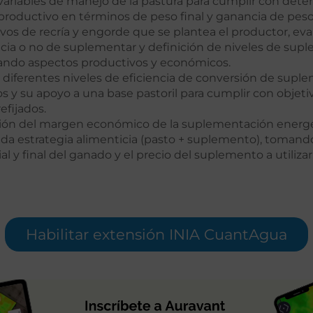
variables de manejo de la pastura para cumplir con det
productivo en términos de peso final y ganancia de peso
ivos de recría y engorde que se plantea el productor, eva
ia o no de suplementar y definición de niveles de sup
ndo aspectos productivos y económicos.
e diferentes niveles de eficiencia de conversión de supl
s y su apoyo a una base pastoril para cumplir con objet
efijados.
ión del margen económico de la suplementación energé
a estrategia alimenticia (pasto + suplemento), tomand
ial y final del ganado y el precio del suplemento a utilizar
Habilitar extensión INIA CuantAgua