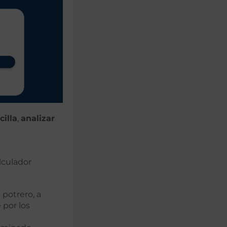
illa
,
analizar
lculador
 potrero, a
 por los