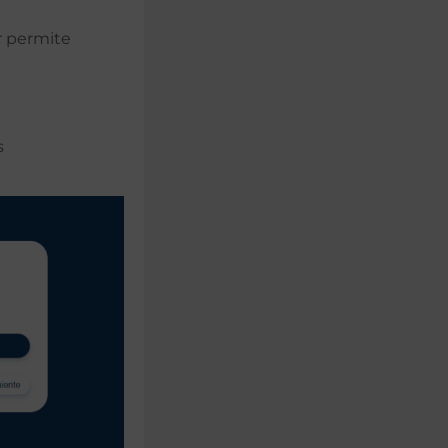
or permite
s