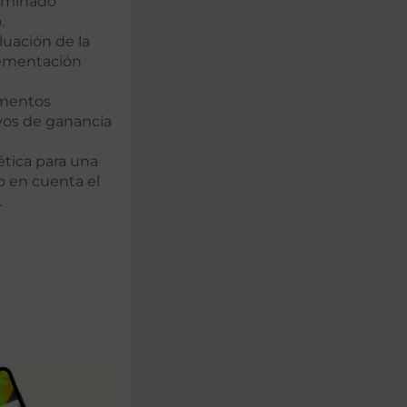
erminado
.
luación de la
lementación
ementos
ivos de ganancia
tica para una
o en cuenta el
.