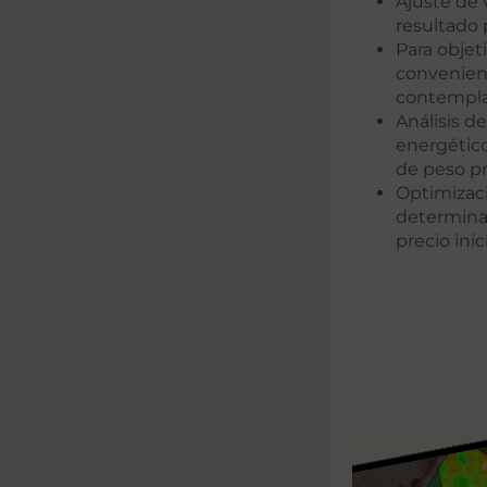
Ajuste de 
resultado 
Para objet
convenienc
contempla
Análisis d
energético
de peso pr
Optimizac
determinad
precio inic