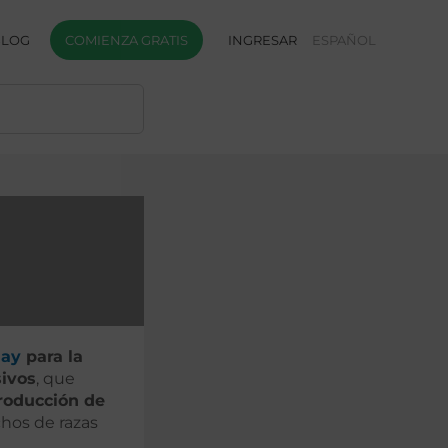
BLOG
COMIENZA GRATIS
INGRESAR
ESPAÑOL
uay
para la
sivos
, que
producción de
chos de razas