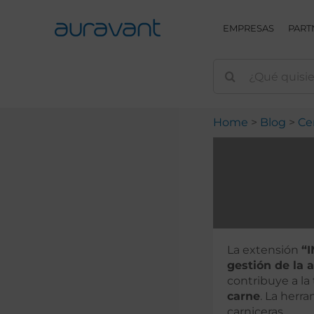
Skip
to
EMPRESAS
PART
content
Home
Blog
Ce
La extensión
“I
gestión de la 
contribuye a la
carne
. La herr
carniceras.