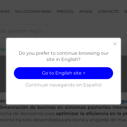
NERS
SOLUCIONES PARA
PRECIOS
AYUDA
CONTACTO
×
ntro de Ayuda
Extensiones.
INIA EfiCarne
Do you prefer to continue browsing our
site in English?
Go to English site >
INIA EfiCarne
Continuar navegando en Español
NIA EfiCarne”
es una extensión desarrollada
INIA Urug
alimentación de bovinos en sistemas pastoriles inten
 toma de decisiones para
optimizar la eficiencia
en la 
amienta ha sido desarrollada para recría y engorde de ma