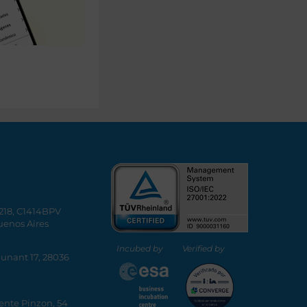
5218, C1414BPV
uenos Aires
Incubed by
Verified by
Dunant 17, 28036
ente Pinzon, 54