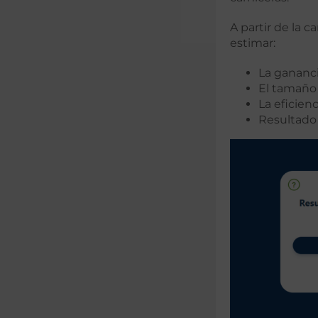
A partir de la 
estimar:
La gananc
El tamaño d
La eficien
Resultado