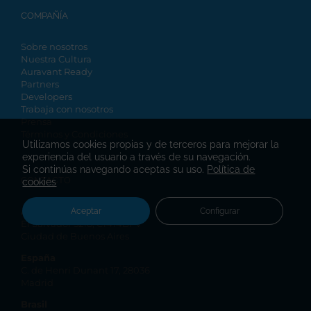
COMPAÑÍA
Sobre nosotros
Nuestra Cultura
Auravant Ready
Partners
Developers
Trabaja con nosotros
Prensa
Términos y Condiciones
Utilizamos cookies propias y de terceros para mejorar la
experiencia del usuario a través de su navegación.
Si continúas navegando aceptas su uso.
Política de
CONTACTO
cookies
Argentina
Aceptar
Configurar
El Salvador 5218, C1414BPV
Ciudad de Buenos Aires
España
C. de Henri Dunant 17, 28036
Madrid
Brasil