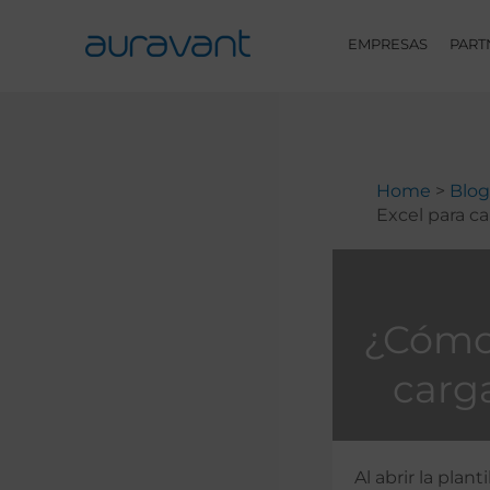
Skip
to
EMPRESAS
PART
content
Home
Blog
Excel para c
¿Cómo 
carg
Al abrir la plant