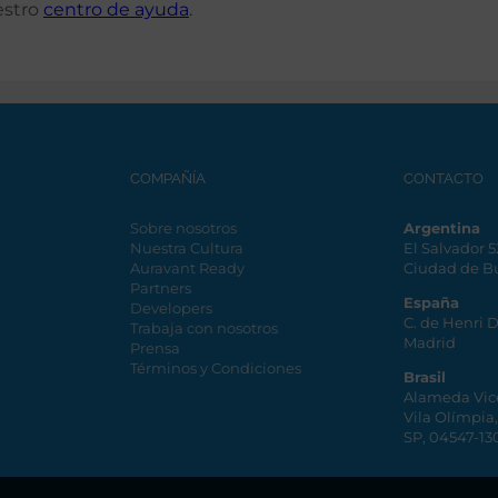
estro
centro de ayuda
.
COMPAÑÍA
CONTACTO
Sobre nosotros
Argentina
Nuestra Cultura
El Salvador 
Auravant Ready
Ciudad de B
Partners
España
Developers
C. de Henri 
Trabaja con nosotros
Madrid
Prensa
Términos y Condiciones
Brasil
Alameda Vic
Vila Olímpia
SP, 04547-13