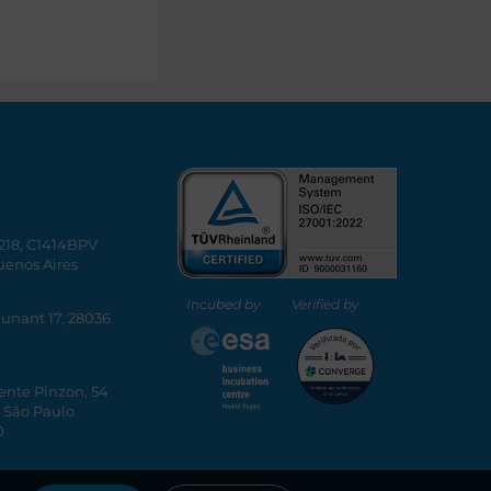
5218, C1414BPV
uenos Aires
Incubed by
Verified by
Dunant 17, 28036
ente Pinzon, 54
, São Paulo
0