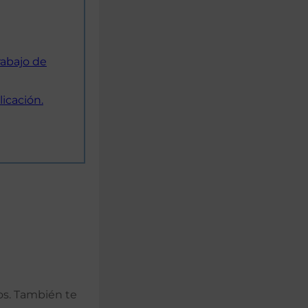
rabajo de
icación.
os. También te