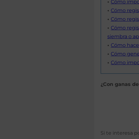
•
Cómo impor
•
Cómo regis
•
Cómo regist
•
C
ómo regis
siembra o ap
•
Cómo hacer 
•
Cómo gener
•
Cómo impor
¿Con ganas de
Si te interesa 