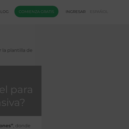
BLOG
COMIENZA GRATIS
INGRESAR
ESPAÑOL
 la plantilla de
el para
siva?
iones”
, donde