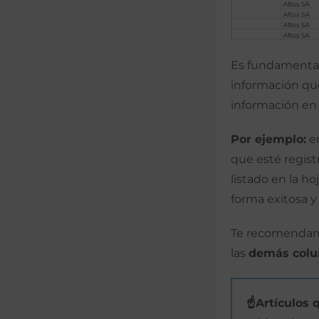
Es fundamenta
información que
información en l
Por ejemplo:
e
que esté registr
listado en la ho
forma exitosa y 
Te recomendamo
las
demás col
☝Artículos 