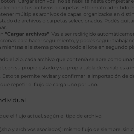
El botón “Cargar archivos” no se habilita hasta completar
 seleccioná tus archivos o carpetas. El formato admitido 
ener múltiples archivos de capas, organizados en distin
listado de archivos o carpetas seleccionados. Podés quita
ar.
en
“Cargar archivos”
. Vas a ser redirigido automáticame
ncronas para hacer seguimiento, y podés seguir trabajand
 mientras el sistema procesa todo el lote en segundo pl
do el .zip, cada archivo que contenía se abre como una t
l, con su propio estado y su propia tabla de variables a i
). Esto te permite revisar y confirmar la importación de 
 que repetir el flujo de carga uno por uno.
individual
ue el flujo actual, según el tipo de archivo:
(.shp y archivos asociados): mismo flujo de siempre, sin 