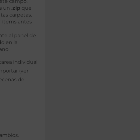
 este campo.
es un
.zip
que
tas carpetas.
r ítems antes
nte al panel de
o en la
ano.
area individual
mportar (ver
decenas de
cambios.