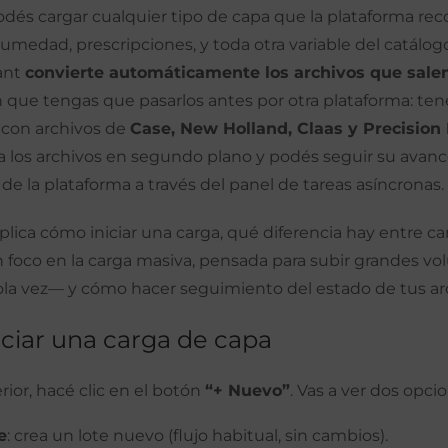
dés cargar cualquier tipo de capa que la plataforma re
umedad, prescripciones, y toda otra variable del catálogo
ant
convierte automáticamente los archivos que salen
in que tengas que pasarlos antes por otra plataforma: t
 con archivos de
Case, New Holland, Claas y Precision
a los archivos en segundo plano y podés seguir su avan
 de la plataforma a través del panel de tareas asíncronas.
xplica cómo iniciar una carga, qué diferencia hay entre c
n foco en la carga masiva, pensada para subir grandes v
ola vez— y cómo hacer seguimiento del estado de tus ar
iciar una carga de capa
rior, hacé clic en el botón
“+ Nuevo”
. Vas a ver dos opci
e
: crea un lote nuevo (flujo habitual, sin cambios).