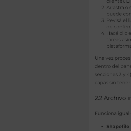
cliente). 
Arrastrá o
puede cont
Revisá el 
de confirm
Hacé clic 
tareas así
plataforma
Una vez procesa
dentro del pane
secciones 3 y 4
capas sin tener
2.2 Archivo 
Funciona igual q
Shapefile