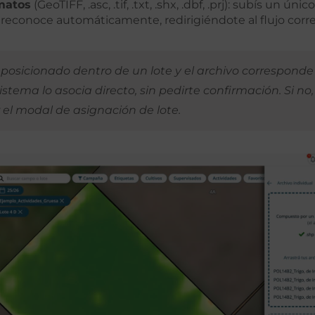
matos
(GeoTIFF, .asc, .tif, .txt, .shx, .dbf, .prj): subís un únic
 reconoce automáticamente, redirigiéndote al flujo corr
 posicionado dentro de un lote y el archivo corresponde
 sistema lo asocia directo, sin pedirte confirmación. Si no,
 el modal de asignación de lote.