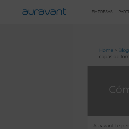
Skip
to
EMPRESAS
PART
content
Home
Blog
capas de for
Cóm
Auravant te pe