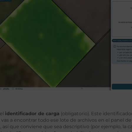
el
identificador de carga
(obligatorio). Este identificad
 vas a encontrar todo ese lote de archivos en el panel de
, así que conviene que sea descriptivo (por ejemplo, la 