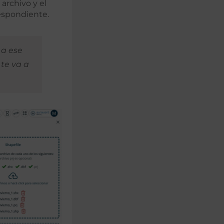
o archivo y el
espondiente.
 a ese
 te va a