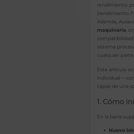
rendimiento: po
(rendimiento, h
Además, Aurav
maquinaria
, s
compatibilidad
sistema proces
cualquier parte
Este artículo e
individual —co
capas de una s
1. Cómo in
En la barra supe
Nuevo lot