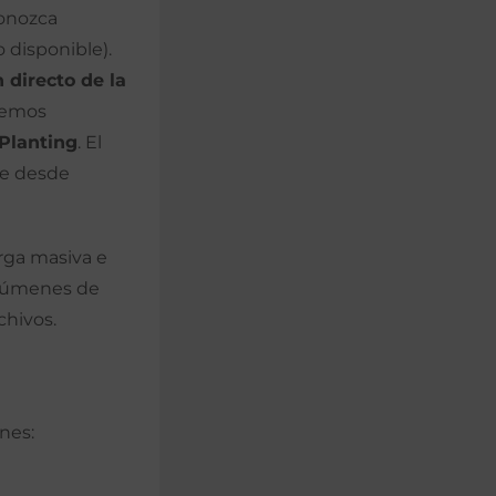
conozca
 disponible).
 directo de la
enemos
 Planting
. El
ce desde
arga masiva e
olúmenes de
chivos.
ones: