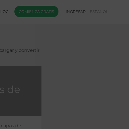
BLOG
COMIENZA GRATIS
INGRESAR
ESPAÑOL
argar y convertir
s de
a capas de