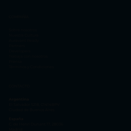
COMPAÑÍA
Sobre nosotros
Nuestra Cultura
Auravant Ready
Partners
Developers
Trabaja con nosotros
Prensa
Términos y Condiciones
CONTACTO
Argentina
El Salvador 5218, C1414BPV
Ciudad de Buenos Aires
España
C. de Henri Dunant 17, 28036
Madrid