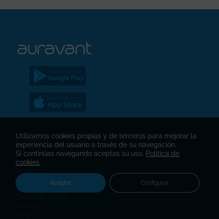
Utilizamos cookies propias y de terceros para mejorar la
AURAVANT
experiencia del usuario a través de su navegación.
Si continúas navegando aceptas su uso.
Política de
Inicio
cookies
Empresas
Producto
Aceptar
Configurar
Precios
Centro de Ayuda
Contacto
Blog