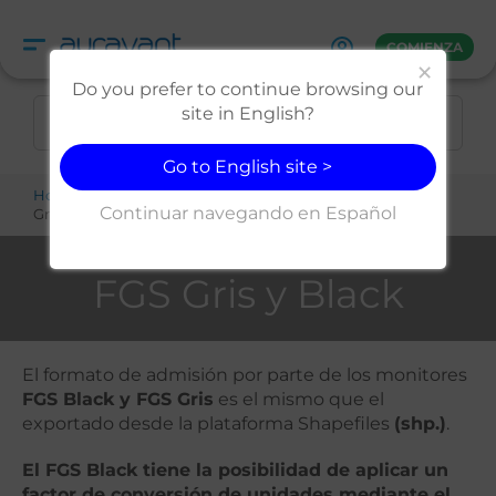
Skip
to
COMIENZA
content
×
Do you prefer to continue browsing our
site in English?
Go to English site >
Home
Blog
Centro de Ayuda
Auravant Ready
FGS
Continuar navegando en Español
Gris y Black
FGS Gris y Black
El formato de admisión por parte de los monitores
FGS Black y FGS Gris
es el mismo que el
exportado desde la plataforma Shapefiles
(shp.)
.
El FGS Black tiene la posibilidad de aplicar un
factor de conversión de unidades mediante el