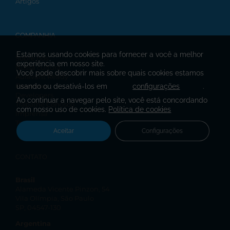
Artigos
COMPANHIA
Estamos usando cookies para fornecer a você a melhor
Sobre nós
experiência em nosso site.
Nossa cultura
Você pode descobrir mais sobre quais cookies estamos
Auravant Ready
Parceiros
usando ou desativá-los em
configurações
.
Developers
Ao continuar a navegar pelo site, você está concordando
Trabalhe Conosco
com nosso uso de cookies.
Política de cookies
Imprensa
Termos e Condições
Aceitar
Configurações
CONTATO
Brasil
Alameda Vicente Pinzon, 54
Vila Olímpia, São Paulo
SP, 04547-130
Argentina