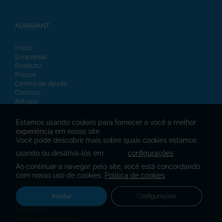
AURAVANT
Inicio
Empresas
Produto
Preços
Centro de Ajuda
Contato
Artigos
Estamos usando cookies para fornecer a você a melhor
experiência em nosso site.
COMPANHIA
Você pode descobrir mais sobre quais cookies estamos
usando ou desativá-los em
configurações
.
Sobre nós
Nossa cultura
Ao continuar a navegar pelo site, você está concordando
Auravant Ready
com nosso uso de cookies.
Política de cookies
Parceiros
Developers
Aceitar
Configurações
Trabalhe Conosco
Imprensa
Termos e Condições