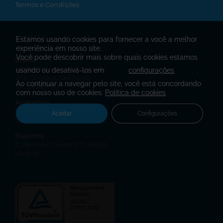
Termos e Condições
CONTATO
Estamos usando cookies para fornecer a você a melhor
experiência em nosso site.
Você pode descobrir mais sobre quais cookies estamos
Brasil
Alameda Vicente Pinzon, 54
usando ou desativá-los em
configurações
.
Vila Olímpia, São Paulo
Ao continuar a navegar pelo site, você está concordando
SP, 04547-130
com nosso uso de cookies.
Política de cookies
Argentina
El Salvador 5218, C1414BPV
Aceitar
Configurações
Ciudad de Buenos Aires
Espanha
C. de Henri Dunant 17, 28036
Madrid