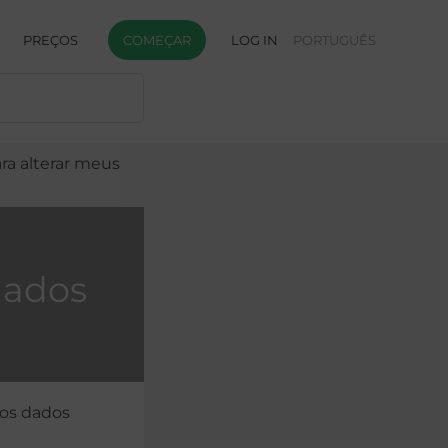
PREÇOS
COMEÇAR
LOG IN
PORTUGUÊS
ra alterar meus
dados
 os dados