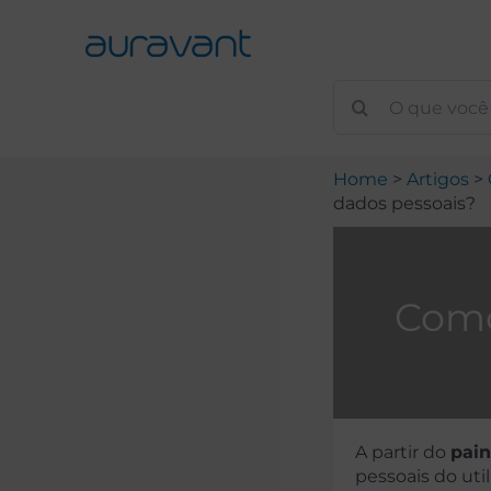
Skip
to
content
Home
Artigos
dados pessoais?
Como
A partir do
pain
pessoais do util