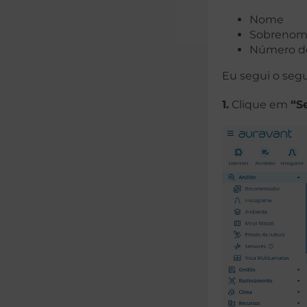
Nome
Sobreno
Número de
Eu segui o segu
1.
Clique em
“S