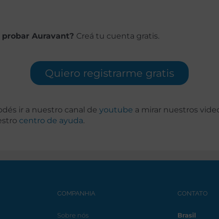
 probar Auravant?
Creá tu cuenta gratis.
Quiero registrarme gratis
podés ir a nuestro canal de
youtube
a mirar nuestros vide
estro
centro de ayuda
.
COMPANHIA
CONTATO
Sobre nós
Brasil