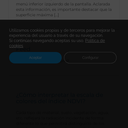
menú inferior izquierdo de la pantalla. Aclarada
esta información, es importante destacar que la
superficie máxima [...]
Utilizamos cookies propias y de terceros para mejorar la
experiencia del usuario a través de su navegación.
Si continúas navegando aceptas su uso.
Política de
cookies
Feed
Aceptar
Configurar
Creación de usuario y post
¿Cómo interpretar la escala de
colores del índice NDVI?
Cada tipo de material, suelo, vegetación, agua,
etc. reflejará la radiación incidente de forma
diferente lo que permitirá distinguirlo de los