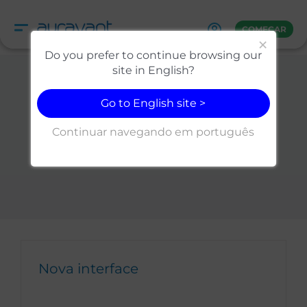
Skip
to
COMEÇAR
content
×
Do you prefer to continue browsing our
site in English?
Go to English site >
Configuração da
Continuar navegando em português
conta
Nova interface